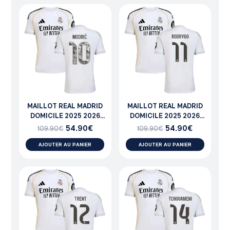
MAILLOT REAL MADRID
MAILLOT REAL MADRID
DOMICILE 2025 2026
DOMICILE 2025 2026
MODRIC
RODRYGO
54.90
€
54.90
€
109.90
€
109.90
€
AJOUTER AU PANIER
AJOUTER AU PANIER