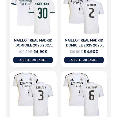
MAILLOT REAL MADRID
MAILLOT REAL MADRID
DOMICILE 2026 2027
DOMICILE 2025 2026
MASTANTUONO
CARVAJAL
54.90
€
54.90
€
109.90
€
109.90
€
AJOUTER AU PANIER
AJOUTER AU PANIER