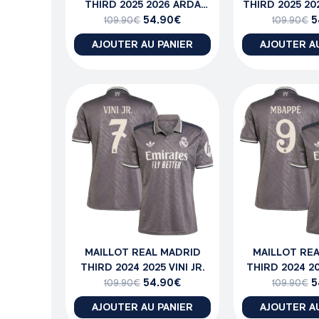
THIRD 2025 2026 ARDA
THIRD 2025 2
GULER
54.90
€
5
109.90
€
109.90
€
AJOUTER AU PANIER
AJOUTER A
MAILLOT REAL MADRID
MAILLOT RE
THIRD 2024 2025 VINI JR.
THIRD 2024 2
54.90
€
5
109.90
€
109.90
€
AJOUTER AU PANIER
AJOUTER A