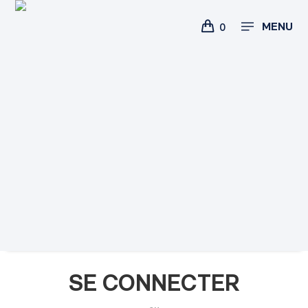
Skip
to
MENU
0
content
SE CONNECTER