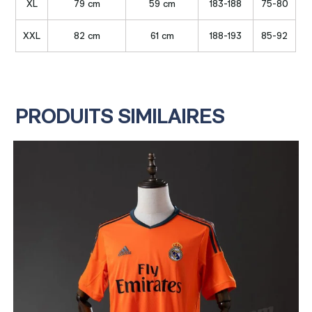
XL
79 cm
59 cm
183-188
75-80
XXL
82 cm
61 cm
188-193
85-92
PRODUITS SIMILAIRES