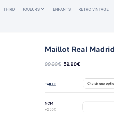
THIRD
JOUEURS
ENFANTS
RETRO VINTAGE
Maillot Real Madri
99.90
€
59.90
€
TAILLE
NOM
+2.50€