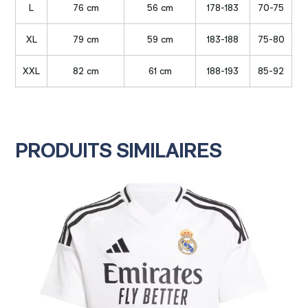
L
76 cm
56 cm
178-183
70-75
XL
79 cm
59 cm
183-188
75-80
XXL
82 cm
61 cm
188-193
85-92
PRODUITS SIMILAIRES
ENFANT