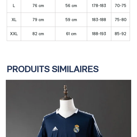
L
76 cm
56 cm
178-183
70-75
XL
79 cm
59 cm
183-188
75-80
XXL
82 cm
61 cm
188-193
85-92
PRODUITS SIMILAIRES