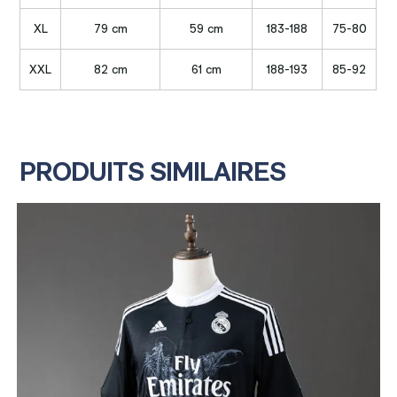
XL
79 cm
59 cm
183-188
75-80
XXL
82 cm
61 cm
188-193
85-92
PRODUITS SIMILAIRES