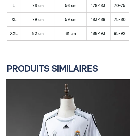
L
76 cm
56 cm
178-183
70-75
XL
79 cm
59 cm
183-188
75-80
XXL
82 cm
61 cm
188-193
85-92
PRODUITS SIMILAIRES