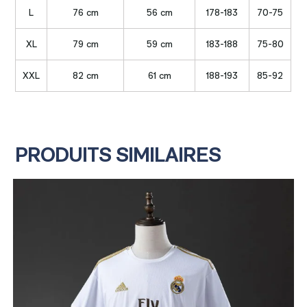
L
76 cm
56 cm
178-183
70-75
XL
79 cm
59 cm
183-188
75-80
XXL
82 cm
61 cm
188-193
85-92
PRODUITS SIMILAIRES