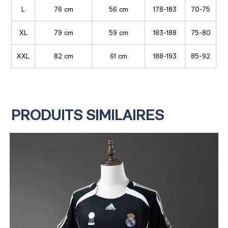
L
76 cm
56 cm
178-183
70-75
XL
79 cm
59 cm
183-188
75-80
XXL
82 cm
61 cm
188-193
85-92
PRODUITS SIMILAIRES