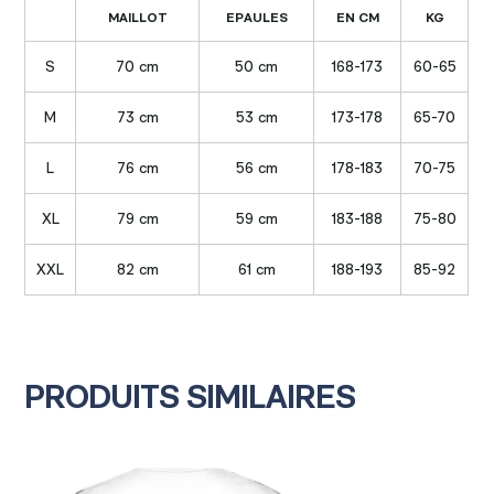
MAILLOT
EPAULES
EN CM
KG
S
70 cm
50 cm
168-173
60-65
M
73 cm
53 cm
173-178
65-70
L
76 cm
56 cm
178-183
70-75
XL
79 cm
59 cm
183-188
75-80
XXL
82 cm
61 cm
188-193
85-92
PRODUITS SIMILAIRES