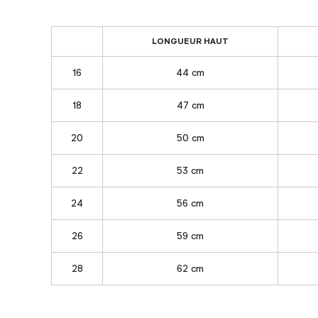
LONGUEUR HAUT
16
44 cm
18
47 cm
20
50 cm
22
53 cm
24
56 cm
26
59 cm
28
62 cm