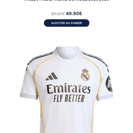
49.90
€
99.90
€
AJOUTER AU PANIER
MATCH