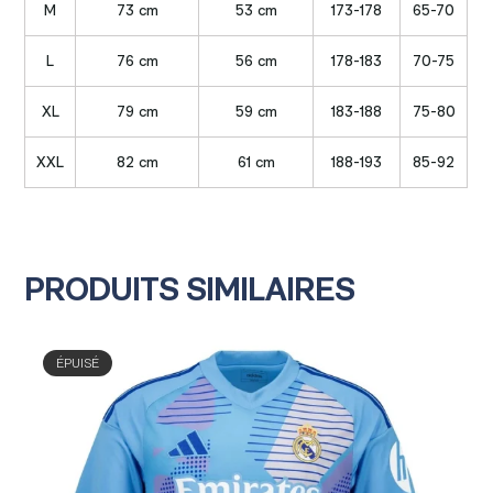
M
73 cm
53 cm
173-178
65-70
L
76 cm
56 cm
178-183
70-75
XL
79 cm
59 cm
183-188
75-80
XXL
82 cm
61 cm
188-193
85-92
PRODUITS SIMILAIRES
ENFANT
ÉPUISÉ