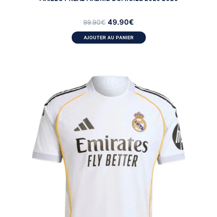
49.90
€
99.90
€
AJOUTER AU PANIER
MATCH