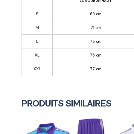
LONGUEUR HAUT
S
69 cm
M
71 cm
L
73 cm
XL
75 cm
XXL
77 cm
PRODUITS SIMILAIRES