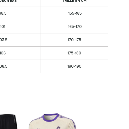
UEUR BAS
TAILLE EN CM
98.5
155-165
101
165-170
03.5
170-175
106
175-180
08.5
180-190