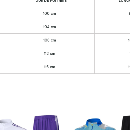
TOUR DE POITRINE
LONG
100 cm
104 cm
108 cm
1
112 cm
116 cm
1