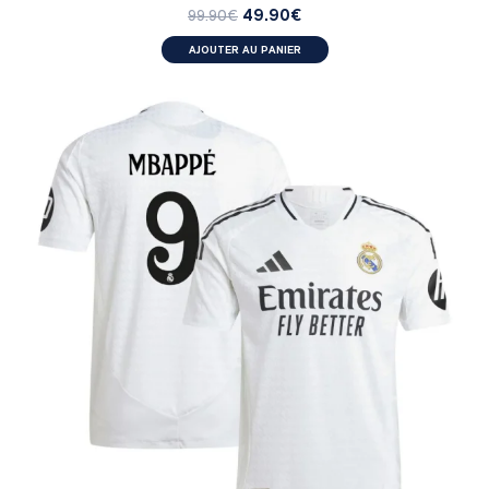
49.90
€
99.90
€
AJOUTER AU PANIER
MATCH