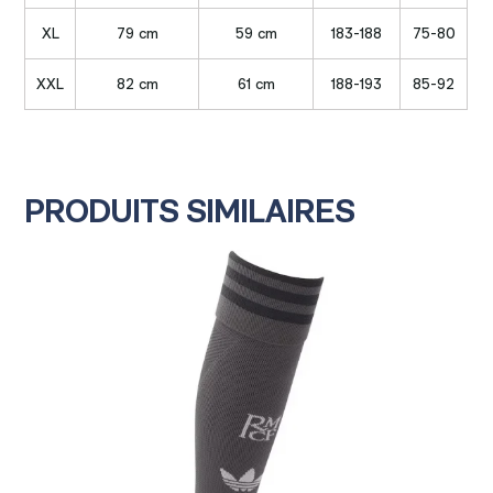
XL
79 cm
59 cm
183-188
75-80
XXL
82 cm
61 cm
188-193
85-92
PRODUITS SIMILAIRES