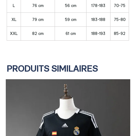
L
76 cm
56 cm
178-183
70-75
XL
79 cm
59 cm
183-188
75-80
XXL
82 cm
61 cm
188-193
85-92
PRODUITS SIMILAIRES