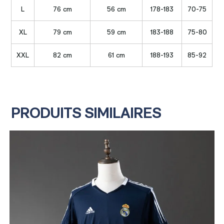
L
76 cm
56 cm
178-183
70-75
XL
79 cm
59 cm
183-188
75-80
XXL
82 cm
61 cm
188-193
85-92
PRODUITS SIMILAIRES