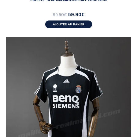
59.90
€
99.90
€
AJOUTER AU PANIER