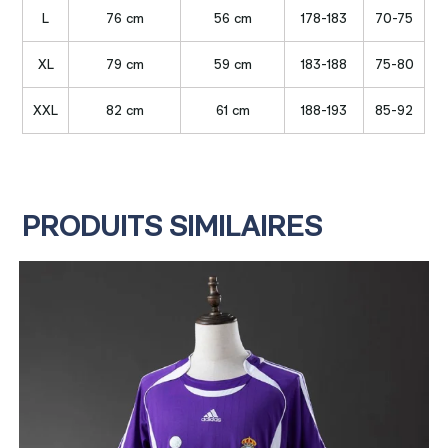
L
76 cm
56 cm
178-183
70-75
XL
79 cm
59 cm
183-188
75-80
XXL
82 cm
61 cm
188-193
85-92
PRODUITS SIMILAIRES