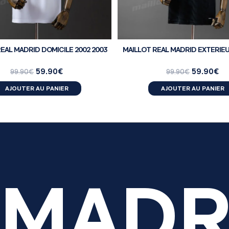
EAL MADRID DOMICILE 2002 2003
MAILLOT REAL MADRID EXTERIEUR
59.90
€
59.90
€
99.90
€
99.90
€
AJOUTER AU PANIER
AJOUTER AU PANIER
 MADR