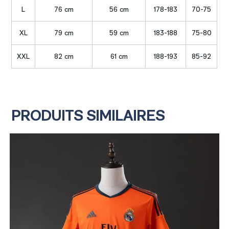
L
76 cm
56 cm
178-183
70-75
XL
79 cm
59 cm
183-188
75-80
XXL
82 cm
61 cm
188-193
85-92
PRODUITS SIMILAIRES