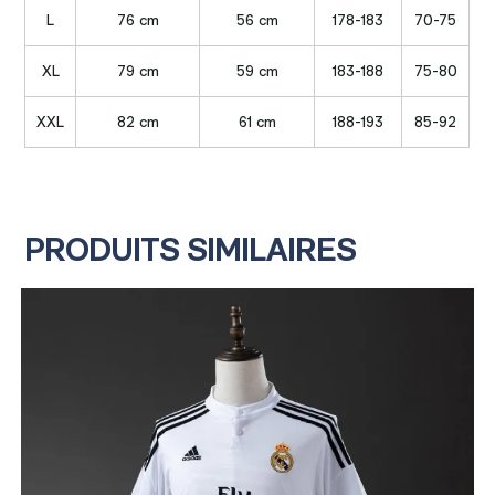
L
76 cm
56 cm
178-183
70-75
XL
79 cm
59 cm
183-188
75-80
XXL
82 cm
61 cm
188-193
85-92
PRODUITS SIMILAIRES