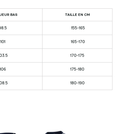
UEUR BAS
TAILLE EN CM
98.5
155-165
101
165-170
03.5
170-175
106
175-180
08.5
180-190