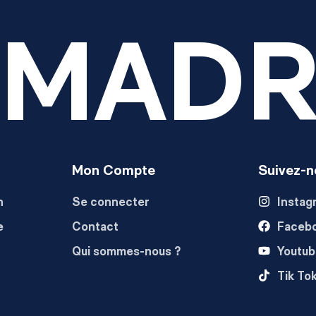
 MADR
Mon Compte
Suivez-n
n
Se connecter
Instag
e
Contact
Faceb
Qui sommes-nous ?
Youtub
Tik To